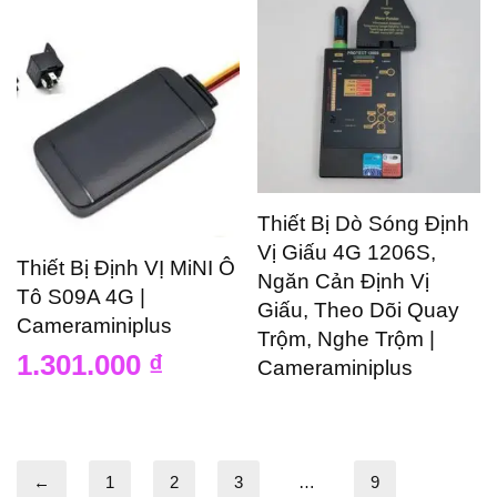
Thiết Bị Dò Sóng Định
Vị Giấu 4G 1206S,
Thiết Bị Định VỊ MiNI Ô
Ngăn Cản Định Vị
Tô S09A 4G |
Giấu, Theo Dõi Quay
Cameraminiplus
Trộm, Nghe Trộm |
1.301.000
₫
Cameraminiplus
←
1
2
3
…
9