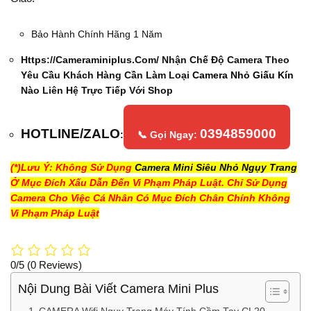
Bảo Hành Chính Hãng 1 Năm
Https://cameraminiplus.com/ Nhận Chế Độ Camera Theo
Yêu Cầu Khách Hàng Cần Làm Loại
Camera Nhỏ Giấu Kín
Nào Liên Hệ Trực Tiếp Với Shop
HOTLINE/ZALO
0394859000
:
📞 Gọi Ngay:
(*)Lưu Ý: Không Sử Dụng
Camera Mini Siêu Nhỏ Ngụy Trang
Ở Mục Đích Xấu Dẫn Đến Vi Phạm Pháp Luật. Chỉ Sử Dụng
Camera Cho Việc Cá Nhân Có Mục Đích Chân Chính Không
Vi Phạm Pháp Luật
0/5
(0 Reviews)
Nội Dung Bài Viết Camera Mini Plus