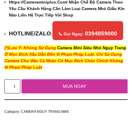
Https://cameraminiplus.com/ Nhận Chế Độ Camera Theo
Yêu Cầu Khách Hàng Cần Làm Loại
Camera Nhỏ Giấu Kín
Nào Liên Hệ Trực Tiếp Với Shop
HOTLINE/ZALO
0394859000
:
📞 Gọi Ngay:
(*)Lưu Ý: Không Sử Dụng
Camera Mini Siêu Nhỏ Ngụy Trang
Ở Mục Đích Xấu Dẫn Đến Vi Phạm Pháp Luật. Chỉ Sử Dụng
Camera Cho Việc Cá Nhân Có Mục Đích Chân Chính Không
Vi Phạm Pháp Luật
MUA NGAY
Category:
CAMERA NGỤY TRANG MINI