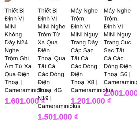
Thiết Bị
Thiết Bị
Máy Nghe
Máy Nghe
Định VỊ
Định VỊ
Trộm,
Trộm,
MiNI
MiNI Nghe
Định VỊ
Định VỊ
Không
Trộm Từ
MiNI Ngụy
MiNI Ngụy
Dây N24
Xa Qua
Trang Dây
Trang Cục
Nghe
Điện
Cáp Sạc
Sạc Tất
Trộm Ghi
Thoại Qua
Tất Cả
Cả Các
Âm Từ Xa
Tất Cả
Các Dòng
Dòng Điện
Qua Điện
Các Dòng
Điện
Thoại S6 |
Thoại |
Điện
Thoại X8 |
Cameramini
Cameraminiplus
Thoại 4G
Cameraminiplus
2.001.00
N19 |
1.601.000
₫
1.201.000
₫
Cameraminiplus
1.501.000
₫