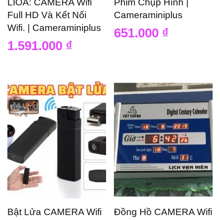
LIOA: CAMERA Wifi
Phim Chụp Hình |
Full HD Và Kết Nối
Cameraminiplus
Wifi. | Cameraminiplus
651.000
₫
1.591.000
₫
Bật Lửa CAMERA Wifi
Đồng Hồ CAMERA Wifi