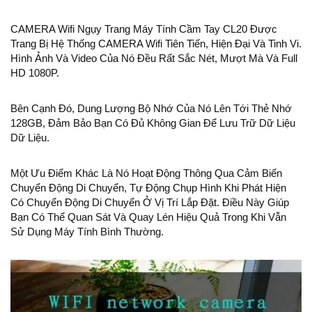
CAMERA Wifi Ngụy Trang Máy Tính Cầm Tay CL20 Được
Trang Bị Hệ Thống CAMERA Wifi Tiên Tiến, Hiện Đại Và Tinh Vi.
Hình Ảnh Và Video Của Nó Đều Rất Sắc Nét, Mượt Mà Và Full
HD 1080P.
Bên Cạnh Đó, Dung Lượng Bộ Nhớ Của Nó Lên Tới Thẻ Nhớ
128GB, Đảm Bảo Bạn Có Đủ Không Gian Để Lưu Trữ Dữ Liệu
Dữ Liệu.
Một Ưu Điểm Khác Là Nó Hoạt Động Thông Qua Cảm Biến
Chuyển Động Di Chuyển, Tự Động Chụp Hình Khi Phát Hiện
Có Chuyển Động Di Chuyển Ở Vị Trí Lắp Đặt. Điều Này Giúp
Bạn Có Thể Quan Sát Và Quay Lén Hiệu Quả Trong Khi Vẫn
Sử Dụng Máy Tính Bình Thường.