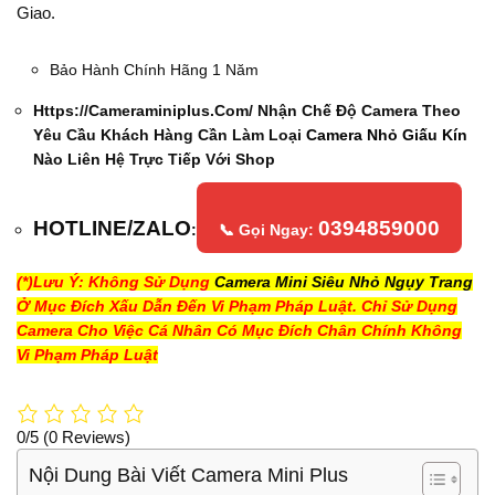
Giao.
Bảo Hành Chính Hãng 1 Năm
Https://cameraminiplus.com/ Nhận Chế Độ Camera Theo
Yêu Cầu Khách Hàng Cần Làm Loại
Camera Nhỏ Giấu Kín
Nào Liên Hệ Trực Tiếp Với Shop
HOTLINE/ZALO
0394859000
:
📞 Gọi Ngay:
(*)Lưu Ý: Không Sử Dụng
Camera Mini Siêu Nhỏ Ngụy Trang
Ở Mục Đích Xấu Dẫn Đến Vi Phạm Pháp Luật. Chỉ Sử Dụng
Camera Cho Việc Cá Nhân Có Mục Đích Chân Chính Không
Vi Phạm Pháp Luật
0/5
(0 Reviews)
Nội Dung Bài Viết Camera Mini Plus