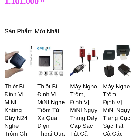
1.101.000
₫
Sản Phẩm Mới Nhất
Thiết Bị
Thiết Bị
Máy Nghe
Máy Nghe
Định VỊ
Định VỊ
Trộm,
Trộm,
MiNI
MiNI Nghe
Định VỊ
Định VỊ
Không
Trộm Từ
MiNI Ngụy
MiNI Ngụy
Dây N24
Xa Qua
Trang Dây
Trang Cục
Nghe
Điện
Cáp Sạc
Sạc Tất
Trộm Ghi
Thoại Qua
Tất Cả
Cả Các