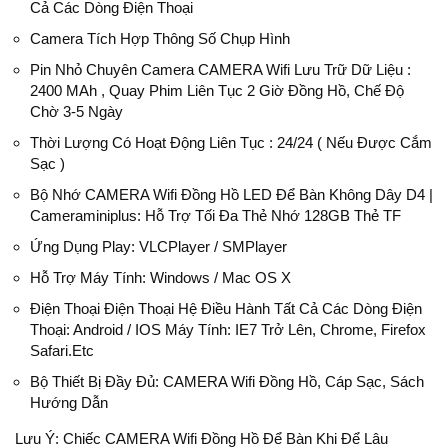
Cả Các Dòng Điện Thoại
Camera Tích Hợp Thông Số Chụp Hình
Pin Nhỏ Chuyên Camera CAMERA Wifi Lưu Trữ Dữ Liệu :
2400 MAh , Quay Phim Liên Tục 2 Giờ Đồng Hồ, Chế Độ
Chờ 3-5 Ngày
Thời Lượng Có Hoạt Động Liên Tục : 24/24 ( Nếu Được Cắm
Sạc )
Bộ Nhớ CAMERA Wifi Đồng Hồ LED Để Bàn Không Dây D4 |
Cameraminiplus: Hỗ Trợ Tối Đa Thẻ Nhớ 128GB Thẻ TF
Ứng Dụng Play: VLCPlayer / SMPlayer
Hỗ Trợ Máy Tính: Windows / Mac OS X
Điện Thoại Điện Thoại Hệ Điều Hành Tất Cả Các Dòng Điện
Thoại: Android / IOS Máy Tính: IE7 Trở Lên, Chrome, Firefox
Safari.etc
Bộ Thiết Bị Đầy Đủ: CAMERA Wifi Đồng Hồ, Cáp Sạc, Sách
Hướng Dẫn
Lưu Ý: Chiếc CAMERA Wifi Đồng Hồ Để Bàn Khi Để Lâu