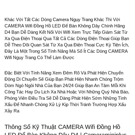
Khác Với Tất Các Dòng
Camera Ngụy Trang
Khác Thì Với
CAMERA Wifi Đồng Hồ LED Để Bàn Không Dây Chính Hãng
D4 Bạn Dễ Dàng Kết Nối Với Wifi Xem Trực Tiếp Giám Sát Từ
Xa Qua Điện Thoại Qua Tất Cả Các Dòng Điện Thoại Giúp Bạn
Dễ Theo Dõi Quan Sát Từ Xa Qua Điện Thoại Cực Kỳ Tiện Ích,
Đây Là Một Trong Số Tính Năng Mà Số Ít Các Dòng CAMERA
Wifi Ngụy Trang Có Thể Làm Được
Đặc Biệt Với Tính Năng Xem Đêm Rõ Và Phát Hiện Chuyển
Động Di Chuyển Sẽ Giúp Bạn Phát Hiện Nhanh Chóng Trộm
Dòm Ngó Ngôi Nhà Của Bạn 24/24 Giúp Bạn An Tâm Mỗi Khi
Công Tác Hay Du Lịch Xa Nhà Hoặc Với Những Quý Nhà Báo,
Phóng Viên Điều Tra Sẽ Dễ Dàng Phát Hiện Sớm Những Tình
Xấu Để Nhanh Chóng Xử Lý Kịp Thời Tránh Trường Hợp Xấu
Xảy Ra
Thông Số Kỹ Thuật CAMERA Wifi Đồng Hồ