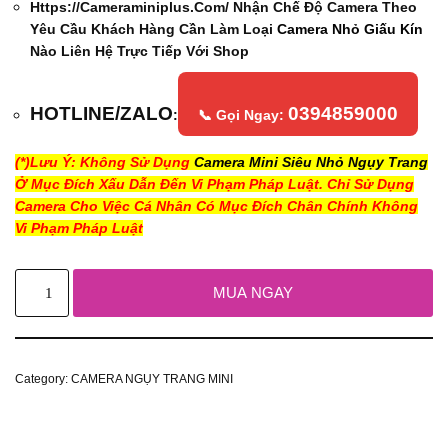
Https://cameraminiplus.com/ Nhận Chế Độ Camera Theo
Yêu Cầu Khách Hàng Cần Làm Loại
Camera Nhỏ Giấu Kín
Nào Liên Hệ Trực Tiếp Với Shop
HOTLINE/ZALO
0394859000
:
📞 Gọi Ngay:
(*)Lưu Ý: Không Sử Dụng
Camera Mini Siêu Nhỏ Ngụy Trang
Ở Mục Đích Xấu Dẫn Đến Vi Phạm Pháp Luật. Chỉ Sử Dụng
Camera Cho Việc Cá Nhân Có Mục Đích Chân Chính Không
Vi Phạm Pháp Luật
MUA NGAY
Category:
CAMERA NGỤY TRANG MINI