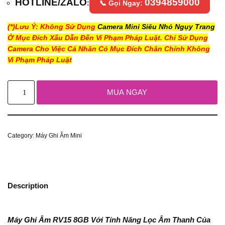
HOTLINE/ZALO
0394859000
:
📞 Gọi Ngay:
(*)Lưu Ý: Không Sử Dụng
Camera Mini Siêu Nhỏ Ngụy Trang
Ở Mục Đích Xấu Dẫn Đến Vi Phạm Pháp Luật. Chỉ Sử Dụng
Camera Cho Việc Cá Nhân Có Mục Đích Chân Chính Không
Vi Phạm Pháp Luật
MUA NGAY
Category:
Máy Ghi Âm Mini
Description
Máy Ghi Âm
RV15 8GB Với Tính Năng Lọc Âm Thanh Của