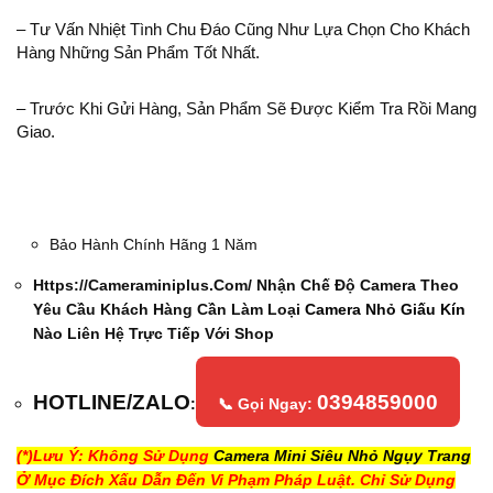
– Tư Vấn Nhiệt Tình Chu Đáo Cũng Như Lựa Chọn Cho Khách
Hàng Những Sản Phẩm Tốt Nhất.
– Trước Khi Gửi Hàng, Sản Phẩm Sẽ Được Kiểm Tra Rồi Mang
Giao.
Bảo Hành Chính Hãng 1 Năm
Https://cameraminiplus.com/ Nhận Chế Độ Camera Theo
Yêu Cầu Khách Hàng Cần Làm Loại
Camera Nhỏ Giấu Kín
Nào Liên Hệ Trực Tiếp Với Shop
HOTLINE/ZALO
0394859000
:
📞 Gọi Ngay:
(*)Lưu Ý: Không Sử Dụng
Camera Mini Siêu Nhỏ Ngụy Trang
Ở Mục Đích Xấu Dẫn Đến Vi Phạm Pháp Luật. Chỉ Sử Dụng