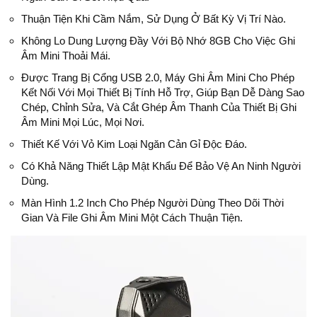
Thuận Tiện Khi Cầm Nắm, Sử Dụng Ở Bất Kỳ Vị Trí Nào.
Không Lo Dung Lượng Đầy Với Bộ Nhớ 8GB Cho Việc Ghi
Âm Mini Thoải Mái.
Được Trang Bị Cổng USB 2.0, Máy Ghi Âm Mini Cho Phép
Kết Nối Với Mọi Thiết Bị Tính Hỗ Trợ, Giúp Bạn Dễ Dàng Sao
Chép, Chỉnh Sửa, Và Cắt Ghép Âm Thanh Của Thiết Bị Ghi
Âm Mini Mọi Lúc, Mọi Nơi.
Thiết Kế Với Vỏ Kim Loại Ngăn Cản Gỉ Độc Đáo.
Có Khả Năng Thiết Lập Mật Khẩu Để Bảo Vệ An Ninh Người
Dùng.
Màn Hình 1.2 Inch Cho Phép Người Dùng Theo Dõi Thời
Gian Và File Ghi Âm Mini Một Cách Thuận Tiện.