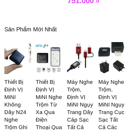
751.000
₫
Sản Phẩm Mới Nhất
Thiết Bị
Thiết Bị
Máy Nghe
Máy Nghe
Định VỊ
Định VỊ
Trộm,
Trộm,
MiNI
MiNI Nghe
Định VỊ
Định VỊ
Không
Trộm Từ
MiNI Ngụy
MiNI Ngụy
Dây N24
Xa Qua
Trang Dây
Trang Cục
Nghe
Điện
Cáp Sạc
Sạc Tất
Trộm Ghi
Thoại Qua
Tất Cả
Cả Các